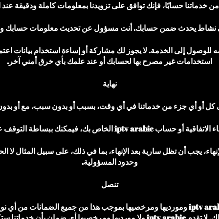
ن خدماتنا حسابًا، فإنك توافق على تزويدنا بمعلومات كاملة ودقيقة ع
شاط يحدث ضمن حسابك. أنت مسؤول عن تحديث معلومات حسابك والحف
وصول إلى الخدمة. لا يجوز لك مشاركة أو إساءة استخدام بيانات اعتما
استخدامات غير مصرح بها لحسابك أو عند علمك بأي خرق أمني آخر.
نهاية
إلى كل أو أي جزء من خدماتنا في أي وقت، بسبب أو بدون سبب، مع أو بدو
i الخاص بك، فيمكنك ببساطة التوقف عن استخدام خدماتنا.
لإنهاء، يجب أن تظل سارية بعد الإنهاء، بما في ذلك، على سبيل المثال لا 
وحدود المسؤولية.
تنصل
يتم تقديم خدماتنا “كما هي”. وأساس “كما هو متاح”. تتنصل iptv arabic ومورديها ومرخصيها بموج
ضمانات القابلية للتسويق والملاءمة لغرض معين وعدم الانتهاك. لا تقدم iptv arabic 