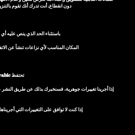
دون انقطاع. أنت تدرك أنك تقوم بالتن
باستثناء الحد الذي ينص عليه أي
المكان المناسب لأي نزاعات تنشأ عن الاتفا
تحتفظ iptv arabic بالحق، وفقًا لتقديرها الخاص، في تعديل أو استبدال هذه الشروط في أي وقت.
إذا أجرينا تغييرات جوهرية، فسنخبرك بذلك عن طريق النشر عل
إذا كنت لا توافق على التغييرات التي أجرينا