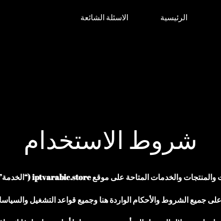
الرئيسية
الاسئلة الشائعة
شروط الاستخدام
iptvar (“الخدمة”) التي تديرها iptv arabic (“نحن” أو “نحن” أو “خاصتنا”).
على جميع الشروط والأحكام الواردة هنا وجميع قواعد التشغيل والسياسا