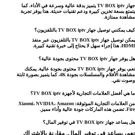
جهاز TV BOX iptv يتميز بدقة عالية وسرعة في الأداء. كما
يتمتع بسعة تخزين كبيرة ودعم تقنيات حديثة. هذا يوفر تجربة
مشاهدة ممتازة.
كيف يمكنني توصيل جهاز TV BOX iptv بالتلفزيون؟
يمكن توصيل جهاز TV BOX iptv بالتلفزيون عبر منفذ
HDMI. هذا إجراء سهل لا يحتاج إلى خبرة تقنية كبيرة.
هل يوفر جهاز TV BOX iptv محتوى بجودة عالية؟
نعم، يوفر جهاز TV BOX iptv محتوى بجودة عالية. يمكنك
مشاهدة الأفلام والمسلسلات بجودة 4K. كما يتميز بصورة ثابتة
وصوت نقي.
ما هي أفضل العلامات التجارية لأجهزة TV BOX iptv؟
من العلامات التجارية الموثوقة: Xiaomi، NVIDIA، Amazon
Fire. تضمن هذه الماركات جودة عالية وأداء مميز.
هل يساعد جهاز TV BOX iptv في توفير المال؟
نعم، يساعد في توفير المال. مقارنة بالاشتراك