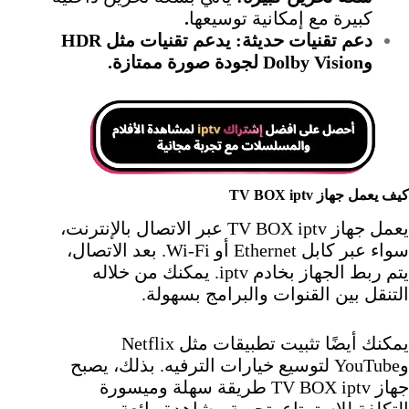
كبيرة مع إمكانية توسيعها
.
دعم تقنيات حديثة: يدعم تقنيات مثل HDR
وDolby Vision لجودة صورة ممتازة.
كيف يعمل جهاز TV BOX iptv
يعمل جهاز TV BOX iptv عبر الاتصال بالإنترنت،
سواء عبر كابل Ethernet أو Wi-Fi. بعد الاتصال،
يتم ربط الجهاز بخادم iptv. يمكنك من خلاله
التنقل بين القنوات والبرامج بسهولة.
يمكنك أيضًا تثبيت تطبيقات مثل Netflix
وYouTube لتوسيع خيارات الترفيه. بذلك، يصبح
جهاز TV BOX iptv طريقة سهلة وميسورة
التكلفة للاستمتاع بتجربة مشاهدة رائعة.