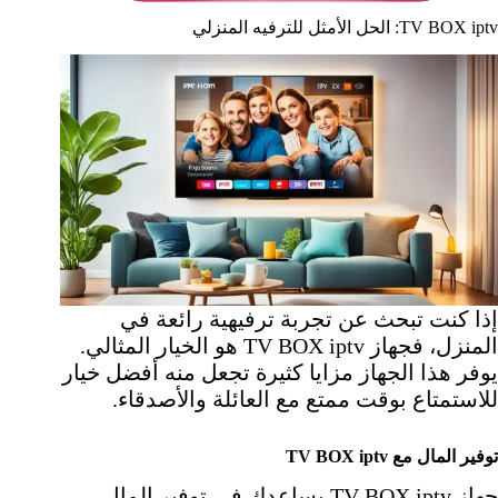
TV BOX iptv: الحل الأمثل للترفيه المنزلي
إذا كنت تبحث عن تجربة ترفيهية رائعة في
المنزل، فجهاز TV BOX iptv هو الخيار المثالي.
يوفر هذا الجهاز مزايا كثيرة تجعل منه أفضل خيار
للاستمتاع بوقت ممتع مع العائلة والأصدقاء.
توفير المال مع TV BOX iptv
جهاز TV BOX iptv يساعدك في توفير المال